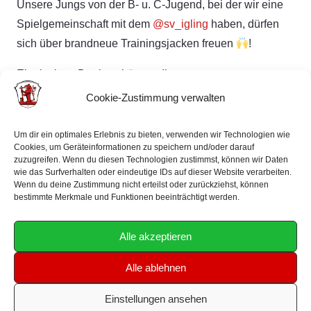
Unsere Jungs von der B- u. C-Jugend, bei der wir eine
Spielgemeinschaft mit dem
@sv_igling
haben, dürfen
sich über brandneue Trainingsjacken freuen
!
Ein riesiges Dankeschön an die
@sparkasse_landsberg
♥️!
Cookie-Zustimmung verwalten
Um dir ein optimales Erlebnis zu bieten, verwenden wir Technologien wie
Cookies, um Geräteinformationen zu speichern und/oder darauf
zuzugreifen. Wenn du diesen Technologien zustimmst, können wir Daten
wie das Surfverhalten oder eindeutige IDs auf dieser Website verarbeiten.
Wenn du deine Zustimmung nicht erteilst oder zurückziehst, können
bestimmte Merkmale und Funktionen beeinträchtigt werden.
Alle akzeptieren
Alle ablehnen
Einstellungen ansehen